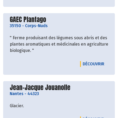
Découvrir le producteur
GAEC Plantago
35150
-
Corps-Nuds
" Ferme produisant des légumes sous abris et des
plantes aromatiques et médicinales en agriculture
biologique. "
LE PR
DÉCOUVRIR
Découvrir le producteur
Jean-Jacque Jouanolle
Nantes
-
44323
Glacier.