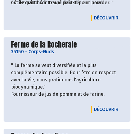
Cécile quitte son travail à l’extérieur pour
est embauché à temps partiel pour les aider. "
rejoindre Philippe à la ferme.
LE PRO
DÉCOUVRIR
Découvrir le producteur
Ferme de la Rocheraie
35150
-
Corps-Nuds
" La ferme se veut diversifiée et la plus
complémentaire possible. Pour être en respect
avec la Vie, nous pratiquons l'agriculture
biodynamique."
Fournisseur de jus de pomme et de farine.
LE PRO
DÉCOUVRIR