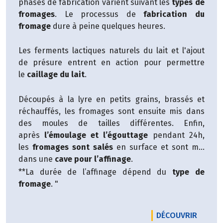
phases de fabrication varient suivant les
types de
fromages
. Le processus de
fabrication du
fromage
dure à peine quelques heures.
Les ferments lactiques naturels du lait et l'ajout
de présure entrent en action pour permettre
le
caillage du lait
.
Découpés à la lyre en petits grains, brassés et
réchauffés, les fromages sont ensuite mis dans
des moules de tailles différentes. Enfin,
après
l’émoulage et l’égouttage
pendant 24h,
les
fromages sont salés
en surface et sont mis
dans une
cave pour l’affinage
.
**La durée de l’affinage dépend du
type de
fromage
. "
LE PR
DÉCOUVRIR