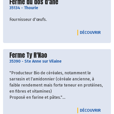
Découvrir le producteur
Ferme du dos d'ane
35134
-
Thourie
Fournisseur d'œufs.
LE PRO
DÉCOUVRIR
Découvrir le producteur
Ferme Ty R'Nao
35390
-
Ste Anne sur Vilaine
"Producteur Bio de céréales, notamment le
sarrasin et l'amidonnier (céréale ancienne, à
faible rendement mais forte teneur en protéines,
en fibres et vitamines)
Proposé en farine et pâtes."
Voir l'article Ouest France :
LE PRO
DÉCOUVRIR