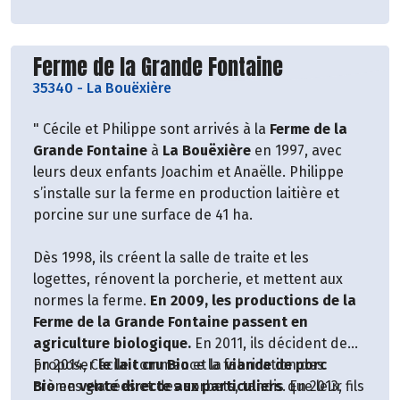
Découvrir le producteur
Ferme de la Grande Fontaine
35340
-
La Bouëxière
" Cécile et Philippe sont arrivés à la
Ferme de la
Grande Fontaine
à
La Bouëxière
en 1997, avec
leurs deux enfants Joachim et Anaëlle. Philippe
s’installe sur la ferme en production laitière et
porcine sur une surface de 41 ha.
Dès 1998, ils créent la salle de traite et les
logettes, rénovent la porcherie, et mettent aux
normes la ferme.
En 2009, les productions de la
Ferme de la Grande Fontaine passent en
agriculture biologique.
En 2011, ils décident de
proposer
En 2014, Cécile commence la fabrication des
le lait cru Bio
et la
viande de porc
Bio
crèmes glacées et des sorbets, tandis que leur fils
en
vente directe aux particuliers
. En 2013,