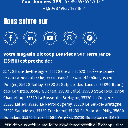
Coordonnées GPS :
47,9535524912613 ° ,
-1,50487995714718 °
Nous suivre sur
Votre magasin Biocoop Les Pieds Sur Terre Janze
(35150) est proche de :
35470 Bain-de-Bretagne, 35320 Crevin, 35620 Ercé-en-Lamée,
35470 La Noë-Blanche, 35320 Pancé, 35470 Pléchâtel, 35320
Poligné, 35620 Teillay, 35390 St-Sulpice-des-Landes, 35890 Bourg-
des-Comptes, 35580 Guichen, 35890 Laillé, 35580 St-Senoux, 35150
Chanteloup, 35320 La Bosse-de-Bretagne, 35320 La Couyère,
35320 Lalleu, 35320 Le Petit-Fougeray, 35320 Le Sel-de-Bretagne,
35320 Saulnières, 35320 Tresboeuf, 35480 St-Malo-de-Phily, 35680
Domalain, 35370 Torcé, 35680 Vergéal, 35230 Bourgbarré, 35170
Bruz, 35131 Chartres-de-Bretagne, 35230 Noyal-Châtillon
Afin de vous offrir la meilleure expérience possible, Biocoop utilise