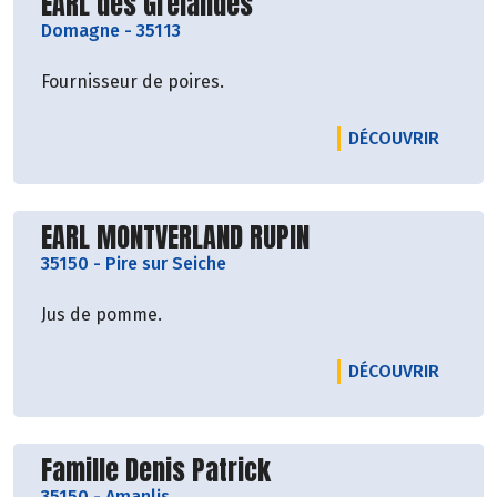
Découvrir le producteur
EARL des Grelandes
Domagne
-
35113
Fournisseur de poires.
LE PRO
DÉCOUVRIR
Découvrir le producteur
EARL MONTVERLAND RUPIN
35150
-
Pire sur Seiche
Jus de pomme.
LE PRO
DÉCOUVRIR
Découvrir le producteur
Famille Denis Patrick
35150
-
Amanlis