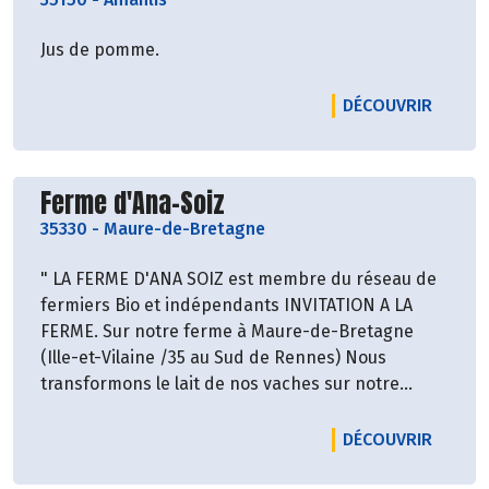
Jus de pomme.
LE PRO
DÉCOUVRIR
Découvrir le producteur
Ferme d'Ana-Soiz
35330
-
Maure-de-Bretagne
" LA FERME D'ANA SOIZ est membre du réseau de
fermiers Bio et indépendants INVITATION A LA
FERME. Sur notre ferme à Maure-de-Bretagne
(Ille-et-Vilaine /35 au Sud de Rennes) Nous
transformons le lait de nos vaches sur notre
ferme en yaourts Bio et fermiers. Nous les
commercialisons ensuite en direct et
LE PRO
DÉCOUVRIR
prioritairement autour de notre ferme, dans des
magasins et en restauration collective. "