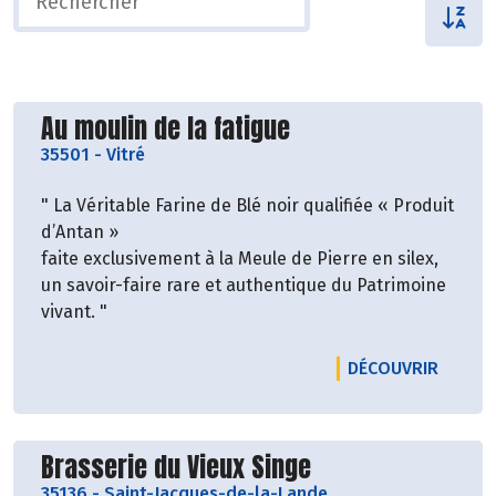
Découvrir le producteur
Au moulin de la fatigue
35501
-
Vitré
" La Véritable Farine de Blé noir qualifiée « Produit
d’Antan »
faite exclusivement à la Meule de Pierre en silex,
un savoir-faire rare et authentique du Patrimoine
vivant. "
LE PRO
DÉCOUVRIR
Découvrir le producteur
Brasserie du Vieux Singe
35136
-
Saint-Jacques-de-la-Lande