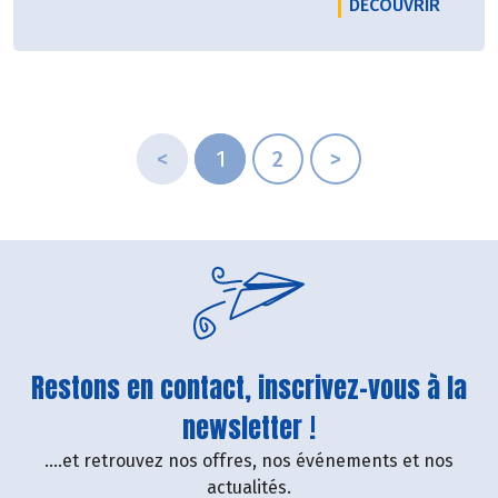
LE PRO
DÉCOUVRIR
<
1
2
>
Restons en contact, inscrivez-vous à la
newsletter !
....et retrouvez nos offres, nos événements et nos
actualités.