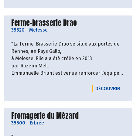
https://www.ouest-france.fr/bretagne/redon-
35600/jeremy-renaud-cerealier-et-eleveur-
lancienne-4404989
Découvrir le producteur
Ferme-brasserie Drao
35520
-
Melesse
"La Ferme-Brasserie Drao se situe aux portes de
Rennes, en Pays Gallo,
à Melesse. Elle a a été créée en 2013
par Rozenn Mell.
Emmanuelle Briant est venue renforcer l'équipe
en 2016.
La brasserie Drao vous propose des bières 100%
LE PRO
DÉCOUVRIR
artisanales, locales et biologiques !"
Découvrir le producteur
Fromagerie du Mézard
35500
-
Erbrée