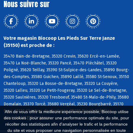
Nous suivre sur
Votre magasin Biocoop Les Pieds Sur Terre Janze
(35150) est proche de :
35470 Bain-de-Bretagne, 35320 Crevin, 35620 Ercé-en-Lamée,
35470 La Noë-Blanche, 35320 Pancé, 35470 Pléchâtel, 35320
Poligné, 35620 Teillay, 35390 St-Sulpice-des-Landes, 35890 Bourg-
des-Comptes, 35580 Guichen, 35890 Laillé, 35580 St-Senoux, 35150
Chanteloup, 35320 La Bosse-de-Bretagne, 35320 La Couyère,
35320 Lalleu, 35320 Le Petit-Fougeray, 35320 Le Sel-de-Bretagne,
35320 Saulnières, 35320 Tresboeuf, 35480 St-Malo-de-Phily, 35680
Domalain, 35370 Torcé, 35680 Vergéal, 35230 Bourgbarré, 35170
Bruz, 35131 Chartres-de-Bretagne, 35230 Noyal-Châtillon
Afin de vous offrir la meilleure expérience possible, Biocoop utilise
s/Seiche, 35230 Orgères
des cookies : pour assurer une performance optimale du site, pour
récolter des statistiques afin d'analyser le trafic et la performance
du site et vous proposer une navigation personnalisée en toute