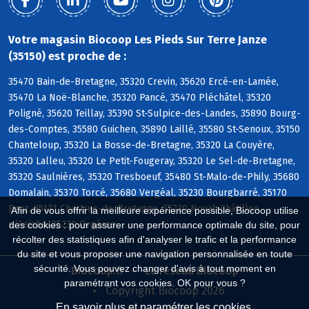
Votre magasin Biocoop Les Pieds Sur Terre Janze
(35150) est proche de :
35470 Bain-de-Bretagne, 35320 Crevin, 35620 Ercé-en-Lamée,
35470 La Noë-Blanche, 35320 Pancé, 35470 Pléchâtel, 35320
Poligné, 35620 Teillay, 35390 St-Sulpice-des-Landes, 35890 Bourg-
des-Comptes, 35580 Guichen, 35890 Laillé, 35580 St-Senoux, 35150
Chanteloup, 35320 La Bosse-de-Bretagne, 35320 La Couyère,
35320 Lalleu, 35320 Le Petit-Fougeray, 35320 Le Sel-de-Bretagne,
35320 Saulnières, 35320 Tresboeuf, 35480 St-Malo-de-Phily, 35680
Domalain, 35370 Torcé, 35680 Vergéal, 35230 Bourgbarré, 35170
Bruz, 35131 Chartres-de-Bretagne, 35230 Noyal-Châtillon
Afin de vous offrir la meilleure expérience possible, Biocoop utilise
s/Seiche, 35230 Orgères
des cookies : pour assurer une performance optimale du site, pour
récolter des statistiques afin d'analyser le trafic et la performance
du site et vous proposer une navigation personnalisée en toute
sécurité. Vous pouvez changer d'avis à tout moment en
Biocoop.fr
Le réseau Biocoop
paramétrant vos cookies. OK pour vous ?
Copyright Biocoop 2026
En savoir plus et paramétrer les cookies