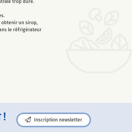
ntrale trop dure.
es.
 obtenir un sirop,
ans le réfrigérateur
 !
Inscription newsletter