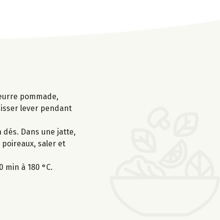
e beurre pommade,
laisser lever pendant
n dés. Dans une jatte,
 poireaux, saler et
0 min à 180 °C.