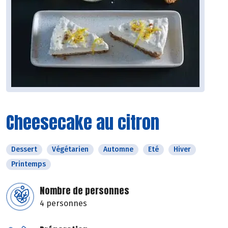
Cheesecake au citron
Dessert
Végétarien
Automne
Eté
Hiver
Printemps
Nombre de personnes
4 personnes