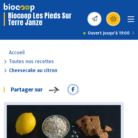
Biocoop Les Pieds Sur
Terre Janze
(s’ouvre dans une nou
Ouvert jusqu'à 19:00
Accueil
Toutes nos recettes
Cheesecake au citron
Partager sur