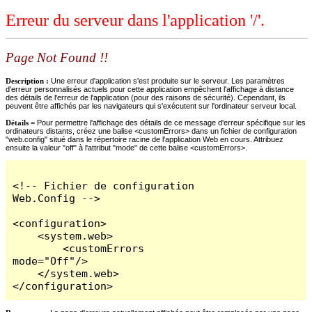
Erreur du serveur dans l'application '/'.
Page Not Found !!
Description :
Une erreur d'application s'est produite sur le serveur. Les paramètres
d'erreur personnalisés actuels pour cette application empêchent l'affichage à distance
des détails de l'erreur de l'application (pour des raisons de sécurité). Cependant, ils
peuvent être affichés par les navigateurs qui s'exécutent sur l'ordinateur serveur local.
Détails =
Pour permettre l'affichage des détails de ce message d'erreur spécifique sur les
ordinateurs distants, créez une balise <customErrors> dans un fichier de configuration
"web.config" situé dans le répertoire racine de l'application Web en cours. Attribuez
ensuite la valeur "off" à l'attribut "mode" de cette balise <customErrors>.
<!-- Fichier de configuration 
Web.Config -->

<configuration>

    <system.web>

        <customErrors 
mode="Off"/>

    </system.web>

</configuration>