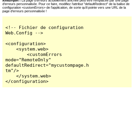
Remarques :
La page d'erreurs actuellement affichée peut être remplacée par une page
d'erreurs personnalisée. Pour ce faire, modifiez l'attribut "defaultRedirect" de la balise de
configuration <customErrors> de l'application, de sorte qu'il pointe vers une URL de la
page d'erreurs personnalisée !
<!-- Fichier de configuration 
Web.Config -->

<configuration>

    <system.web>

        <customErrors 
mode="RemoteOnly" 
defaultRedirect="mycustompage.h
tm"/>

    </system.web>

</configuration>