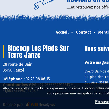
....et retrouvez nos of
Accueil
Contact
Menti
Biocoop Les Pieds Sur
Nous suiv
Terre Janze
Votre magasi
28 route de Bain
35150 Janzé
35470 Bain-de-B
Sulpice-des-La
Téléphone :
02 23 08 06 15
Couyère, 35320 
Coordonnées GPS :
47,9535524912613 ° ,
35370 Torcé, 35
Afin de vous offrir la meilleure expérience possible, Biocoop utilise d
-1,50487995714718 °
vous proposer une navigation personnal
En savoi
Réalisé par