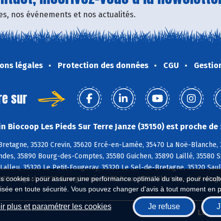
fres, nos événements et nos actualités.
ons légales
Protection des données
CGU
Gestio
re sur
n Biocoop Les Pieds Sur Terre Janze (35150) est proche de 
retagne, 35320 Crevin, 35620 Ercé-en-Lamée, 35470 La Noë-Blanche, 35
ndes, 35890 Bourg-des-Comptes, 35580 Guichen, 35890 Laillé, 35580 S
Lalleu, 35320 Le Petit-Fougeray, 35320 Le Sel-de-Bretagne, 35320 Sau
680 Vergéal, 35230 Bourgbarré, 35170 Bruz, 35131 Chartres-de-Bretag
es cookies : pour assurer une performance optimale du site, pour récolter
isée en toute sécurité. Vous pouvez changer d'avis à tout moment en 
r plus et paramétrer les cookies
Je refuse
J
Biocoop.fr
Le ré