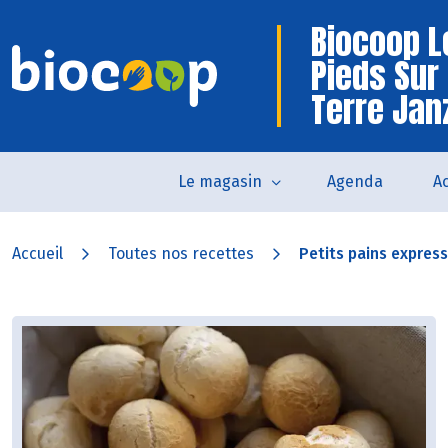
Biocoop L
Pieds Sur
Terre Jan
Le magasin
Agenda
Ac
Accueil
Toutes nos recettes
Petits pains express 