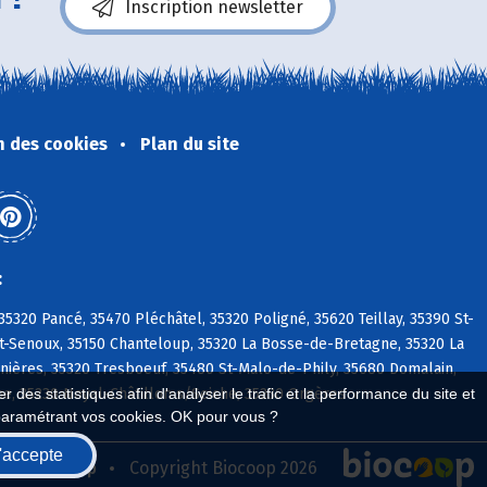
Inscription newsletter
n des cookies
Plan du site
:
320 Pancé, 35470 Pléchâtel, 35320 Poligné, 35620 Teillay, 35390 St-
t-Senoux, 35150 Chanteloup, 35320 La Bosse-de-Bretagne, 35320 La
lnières, 35320 Tresboeuf, 35480 St-Malo-de-Phily, 35680 Domalain,
ne, 35230 Noyal-Châtillon s/Seiche, 35230 Orgères
 des statistiques afin d'analyser le trafic et la performance du site et
paramétrant vos cookies. OK pour vous ?
'accepte
seau Biocoop
Copyright Biocoop 2026