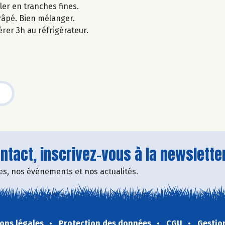
ller en tranches fines.
 râpé. Bien mélanger.
rer 3h au réfrigérateur.
.
tact, inscrivez-vous à la newsletter
fres, nos événements et nos actualités.
ons légales
Protection des données
CGU
Gestio