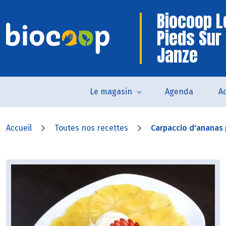
Biocoop L
Pieds Sur
Janze
Le magasin
Agenda
Ac
Accueil
Toutes nos recettes
Carpaccio d'ananas