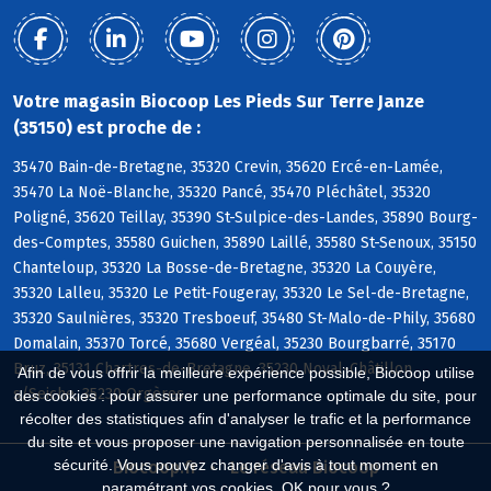
Votre magasin Biocoop Les Pieds Sur Terre Janze
(35150) est proche de :
35470 Bain-de-Bretagne, 35320 Crevin, 35620 Ercé-en-Lamée,
35470 La Noë-Blanche, 35320 Pancé, 35470 Pléchâtel, 35320
Poligné, 35620 Teillay, 35390 St-Sulpice-des-Landes, 35890 Bourg-
des-Comptes, 35580 Guichen, 35890 Laillé, 35580 St-Senoux, 35150
Chanteloup, 35320 La Bosse-de-Bretagne, 35320 La Couyère,
35320 Lalleu, 35320 Le Petit-Fougeray, 35320 Le Sel-de-Bretagne,
35320 Saulnières, 35320 Tresboeuf, 35480 St-Malo-de-Phily, 35680
Domalain, 35370 Torcé, 35680 Vergéal, 35230 Bourgbarré, 35170
Bruz, 35131 Chartres-de-Bretagne, 35230 Noyal-Châtillon
Afin de vous offrir la meilleure expérience possible, Biocoop utilise
s/Seiche, 35230 Orgères
des cookies : pour assurer une performance optimale du site, pour
récolter des statistiques afin d'analyser le trafic et la performance
du site et vous proposer une navigation personnalisée en toute
sécurité. Vous pouvez changer d'avis à tout moment en
Biocoop.fr
Le réseau Biocoop
paramétrant vos cookies. OK pour vous ?