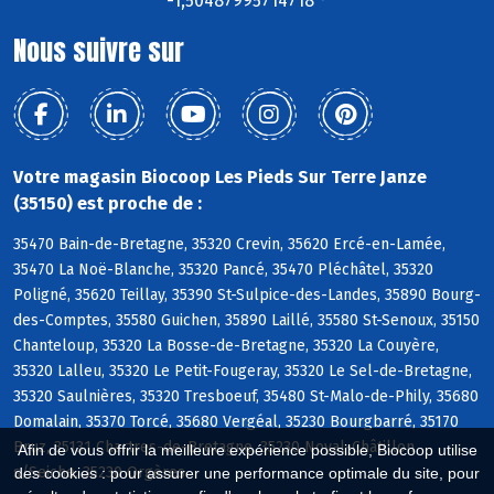
-1,50487995714718 °
Nous suivre sur
Votre magasin Biocoop Les Pieds Sur Terre Janze
(35150) est proche de :
35470 Bain-de-Bretagne, 35320 Crevin, 35620 Ercé-en-Lamée,
35470 La Noë-Blanche, 35320 Pancé, 35470 Pléchâtel, 35320
Poligné, 35620 Teillay, 35390 St-Sulpice-des-Landes, 35890 Bourg-
des-Comptes, 35580 Guichen, 35890 Laillé, 35580 St-Senoux, 35150
Chanteloup, 35320 La Bosse-de-Bretagne, 35320 La Couyère,
35320 Lalleu, 35320 Le Petit-Fougeray, 35320 Le Sel-de-Bretagne,
35320 Saulnières, 35320 Tresboeuf, 35480 St-Malo-de-Phily, 35680
Domalain, 35370 Torcé, 35680 Vergéal, 35230 Bourgbarré, 35170
Bruz, 35131 Chartres-de-Bretagne, 35230 Noyal-Châtillon
Afin de vous offrir la meilleure expérience possible, Biocoop utilise
s/Seiche, 35230 Orgères
des cookies : pour assurer une performance optimale du site, pour