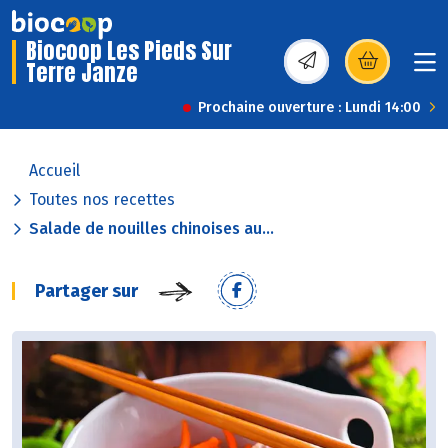
Biocoop Les Pieds Sur
Terre Janze
(s’ouvre dans une nou
Prochaine ouverture : Lundi 14:00
Accueil
Toutes nos recettes
Salade de nouilles chinoises au...
Partager sur