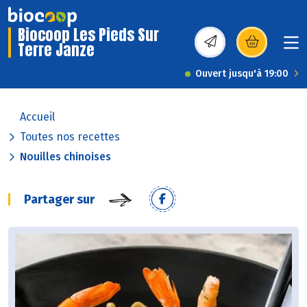
Biocoop Les Pieds Sur
Terre Janze
(s’ouvre dans une nou
Ouvert jusqu'à 19:00
Accueil
Toutes nos recettes
Nouilles chinoises
Partager sur