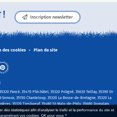
 !
Inscription newsletter
n des cookies
Plan du site
:
320 Pancé, 35470 Pléchâtel, 35320 Poligné, 35620 Teillay, 35390 St-
t-Senoux, 35150 Chanteloup, 35320 La Bosse-de-Bretagne, 35320 La
lnières, 35320 Tresboeuf, 35480 St-Malo-de-Phily, 35680 Domalain,
ne, 35230 Noyal-Châtillon s/Seiche, 35230 Orgères
 des statistiques afin d'analyser le trafic et la performance du site et
paramétrant vos cookies. OK pour vous ?