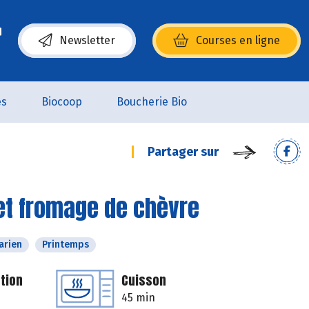
Newsletter
Courses en ligne
(s’ouvre dans une nouvelle fenêtre)
es
Biocoop
Boucherie Bio
Partager sur
e et fromage de chèvre
arien
Printemps
tion
Cuisson
45 min