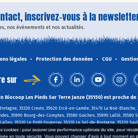
tact, inscrivez-vous à la newsletter
fres, nos événements et nos actualités.
ons légales
Protection des données
CGU
Gestio
re sur
n Biocoop Les Pieds Sur Terre Janze (35150) est proche de 
retagne, 35320 Crevin, 35620 Ercé-en-Lamée, 35470 La Noë-Blanche, 35
ndes, 35890 Bourg-des-Comptes, 35580 Guichen, 35890 Laillé, 35580 S
Lalleu, 35320 Le Petit-Fougeray, 35320 Le Sel-de-Bretagne, 35320 Sau
680 Vergéal, 35230 Bourgbarré, 35170 Bruz, 35131 Chartres-de-Bretag
es cookies : pour assurer une performance optimale du site, pour récolter
isée en toute sécurité. Vous pouvez changer d'avis à tout moment en 