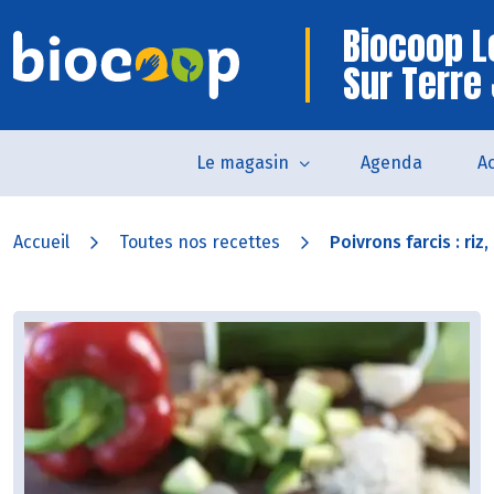
Biocoop L
Sur Terre
Le magasin
Agenda
Ac
Accueil
Toutes nos recettes
Poivrons farcis : riz,