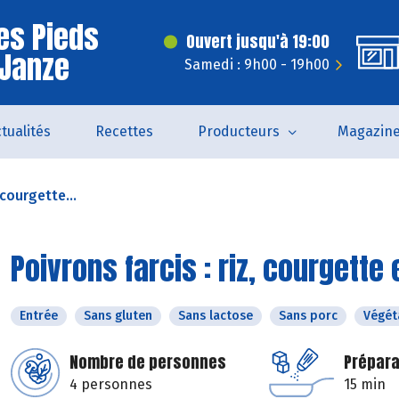
es Pieds
Ouvert jusqu'à 19:00
 Janze
Samedi : 9h00 - 19h00
tualités
Recettes
Producteurs
Magazin
 courgette...
Poivrons farcis : riz, courgett
Entrée
Sans gluten
Sans lactose
Sans porc
Végét
Nombre de personnes
Prépara
4 personnes
15 min