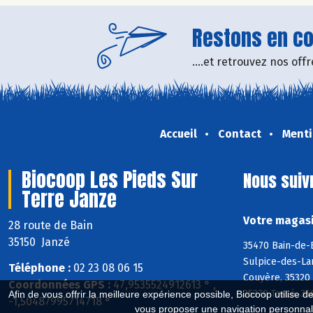
Restons en con
....et retrouvez nos of
Accueil
Contact
Menti
Biocoop Les Pieds Sur
Nous suiv
Terre Janze
Votre magasi
28 route de Bain
35150 Janzé
35470 Bain-de-B
Sulpice-des-La
Téléphone :
02 23 08 06 15
Couyère, 35320 
Coordonnées GPS :
47,9535524912613 ° ,
35370 Torcé, 35
Afin de vous offrir la meilleure expérience possible, Biocoop utilise d
-1,50487995714718 °
vous proposer une navigation personnal