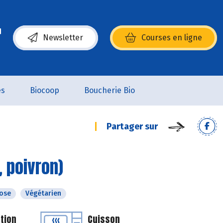
Newsletter
Courses en ligne
(s’ouvre dans une nouvelle fenêtre)
es
Biocoop
Boucherie Bio
Partager sur
 poivron)
tose
Végétarien
tion
Cuisson