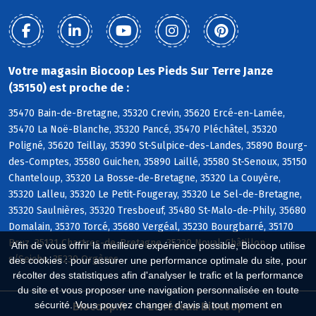
Votre magasin Biocoop Les Pieds Sur Terre Janze
(35150) est proche de :
35470 Bain-de-Bretagne, 35320 Crevin, 35620 Ercé-en-Lamée,
35470 La Noë-Blanche, 35320 Pancé, 35470 Pléchâtel, 35320
Poligné, 35620 Teillay, 35390 St-Sulpice-des-Landes, 35890 Bourg-
des-Comptes, 35580 Guichen, 35890 Laillé, 35580 St-Senoux, 35150
Chanteloup, 35320 La Bosse-de-Bretagne, 35320 La Couyère,
35320 Lalleu, 35320 Le Petit-Fougeray, 35320 Le Sel-de-Bretagne,
35320 Saulnières, 35320 Tresboeuf, 35480 St-Malo-de-Phily, 35680
Domalain, 35370 Torcé, 35680 Vergéal, 35230 Bourgbarré, 35170
Bruz, 35131 Chartres-de-Bretagne, 35230 Noyal-Châtillon
Afin de vous offrir la meilleure expérience possible, Biocoop utilise
s/Seiche, 35230 Orgères
des cookies : pour assurer une performance optimale du site, pour
récolter des statistiques afin d'analyser le trafic et la performance
du site et vous proposer une navigation personnalisée en toute
sécurité. Vous pouvez changer d'avis à tout moment en
Biocoop.fr
Le réseau Biocoop