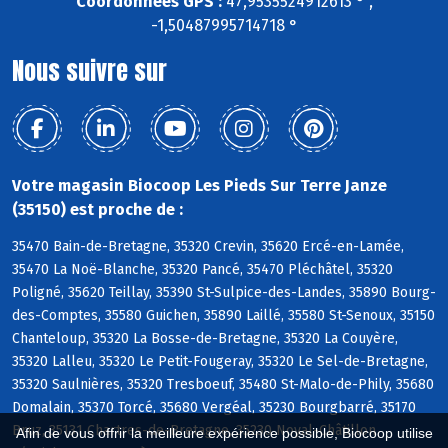
Coordonnées GPS :
47,9535524912613 ° ,
-1,50487995714718 °
Nous suivre sur
Votre magasin Biocoop Les Pieds Sur Terre Janze
(35150) est proche de :
35470 Bain-de-Bretagne, 35320 Crevin, 35620 Ercé-en-Lamée,
35470 La Noë-Blanche, 35320 Pancé, 35470 Pléchâtel, 35320
Poligné, 35620 Teillay, 35390 St-Sulpice-des-Landes, 35890 Bourg-
des-Comptes, 35580 Guichen, 35890 Laillé, 35580 St-Senoux, 35150
Chanteloup, 35320 La Bosse-de-Bretagne, 35320 La Couyère,
35320 Lalleu, 35320 Le Petit-Fougeray, 35320 Le Sel-de-Bretagne,
35320 Saulnières, 35320 Tresboeuf, 35480 St-Malo-de-Phily, 35680
Domalain, 35370 Torcé, 35680 Vergéal, 35230 Bourgbarré, 35170
Bruz, 35131 Chartres-de-Bretagne, 35230 Noyal-Châtillon
Afin de vous offrir la meilleure expérience possible, Biocoop utilise