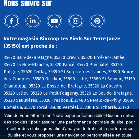
Nous suivre sur
Votre magasin Biocoop Les Pieds Sur Terre Janze
(35150) est proche de :
35470 Bain-de-Bretagne, 35320 Crevin, 35620 Ercé-en-Lamée,
35470 La Noë-Blanche, 35320 Pancé, 35470 Pléchâtel, 35320
Poligné, 35620 Teillay, 35390 St-Sulpice-des-Landes, 35890 Bourg-
des-Comptes, 35580 Guichen, 35890 Laillé, 35580 St-Senoux, 35150
Chanteloup, 35320 La Bosse-de-Bretagne, 35320 La Couyère,
35320 Lalleu, 35320 Le Petit-Fougeray, 35320 Le Sel-de-Bretagne,
35320 Saulnières, 35320 Tresboeuf, 35480 St-Malo-de-Phily, 35680
Domalain, 35370 Torcé, 35680 Vergéal, 35230 Bourgbarré, 35170
Bruz, 35131 Chartres-de-Bretagne, 35230 Noyal-Châtillon
Afin de vous offrir la meilleure expérience possible, Biocoop utilise
s/Seiche, 35230 Orgères
des cookies : pour assurer une performance optimale du site, pour
récolter des statistiques afin d'analyser le trafic et la performance
du site et vous proposer une navigation personnalisée en toute