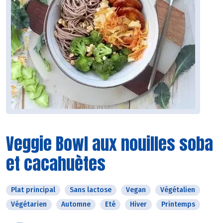
Veggie Bowl aux nouilles soba
et cacahuètes
Plat principal
Sans lactose
Vegan
Végétalien
Végétarien
Automne
Eté
Hiver
Printemps