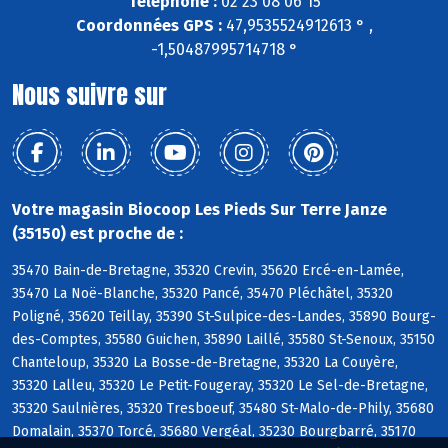
Téléphone :
02 23 08 06 15
Coordonnées GPS :
47,9535524912613 ° ,
-1,50487995714718 °
Nous suivre sur
Votre magasin Biocoop Les Pieds Sur Terre Janze
(35150) est proche de :
35470 Bain-de-Bretagne, 35320 Crevin, 35620 Ercé-en-Lamée,
35470 La Noë-Blanche, 35320 Pancé, 35470 Pléchâtel, 35320
Poligné, 35620 Teillay, 35390 St-Sulpice-des-Landes, 35890 Bourg-
des-Comptes, 35580 Guichen, 35890 Laillé, 35580 St-Senoux, 35150
Chanteloup, 35320 La Bosse-de-Bretagne, 35320 La Couyère,
35320 Lalleu, 35320 Le Petit-Fougeray, 35320 Le Sel-de-Bretagne,
35320 Saulnières, 35320 Tresboeuf, 35480 St-Malo-de-Phily, 35680
Domalain, 35370 Torcé, 35680 Vergéal, 35230 Bourgbarré, 35170