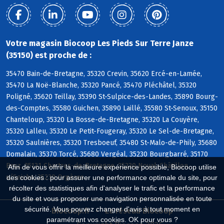
Votre magasin Biocoop Les Pieds Sur Terre Janze
(35150) est proche de :
35470 Bain-de-Bretagne, 35320 Crevin, 35620 Ercé-en-Lamée,
35470 La Noë-Blanche, 35320 Pancé, 35470 Pléchâtel, 35320
Poligné, 35620 Teillay, 35390 St-Sulpice-des-Landes, 35890 Bourg-
des-Comptes, 35580 Guichen, 35890 Laillé, 35580 St-Senoux, 35150
Chanteloup, 35320 La Bosse-de-Bretagne, 35320 La Couyère,
35320 Lalleu, 35320 Le Petit-Fougeray, 35320 Le Sel-de-Bretagne,
35320 Saulnières, 35320 Tresboeuf, 35480 St-Malo-de-Phily, 35680
Domalain, 35370 Torcé, 35680 Vergéal, 35230 Bourgbarré, 35170
Bruz, 35131 Chartres-de-Bretagne, 35230 Noyal-Châtillon
Afin de vous offrir la meilleure expérience possible, Biocoop utilise
s/Seiche, 35230 Orgères
des cookies : pour assurer une performance optimale du site, pour
récolter des statistiques afin d'analyser le trafic et la performance
du site et vous proposer une navigation personnalisée en toute
sécurité. Vous pouvez changer d'avis à tout moment en
Biocoop.fr
Le réseau Biocoop
paramétrant vos cookies. OK pour vous ?