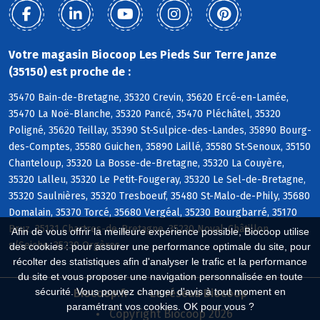
Votre magasin Biocoop Les Pieds Sur Terre Janze
(35150) est proche de :
35470 Bain-de-Bretagne, 35320 Crevin, 35620 Ercé-en-Lamée,
35470 La Noë-Blanche, 35320 Pancé, 35470 Pléchâtel, 35320
Poligné, 35620 Teillay, 35390 St-Sulpice-des-Landes, 35890 Bourg-
des-Comptes, 35580 Guichen, 35890 Laillé, 35580 St-Senoux, 35150
Chanteloup, 35320 La Bosse-de-Bretagne, 35320 La Couyère,
35320 Lalleu, 35320 Le Petit-Fougeray, 35320 Le Sel-de-Bretagne,
35320 Saulnières, 35320 Tresboeuf, 35480 St-Malo-de-Phily, 35680
Domalain, 35370 Torcé, 35680 Vergéal, 35230 Bourgbarré, 35170
Bruz, 35131 Chartres-de-Bretagne, 35230 Noyal-Châtillon
Afin de vous offrir la meilleure expérience possible, Biocoop utilise
s/Seiche, 35230 Orgères
des cookies : pour assurer une performance optimale du site, pour
récolter des statistiques afin d'analyser le trafic et la performance
du site et vous proposer une navigation personnalisée en toute
sécurité. Vous pouvez changer d'avis à tout moment en
Biocoop.fr
Le réseau Biocoop
paramétrant vos cookies. OK pour vous ?
Copyright Biocoop 2026