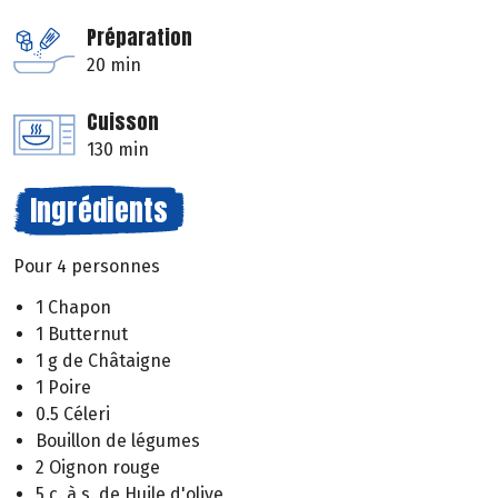
Préparation
20 min
Cuisson
130 min
Ingrédients
Pour 4 personnes
1 Chapon
1 Butternut
1 g de Châtaigne
1 Poire
0.5 Céleri
Bouillon de légumes
2 Oignon rouge
5 c. à s. de Huile d'olive