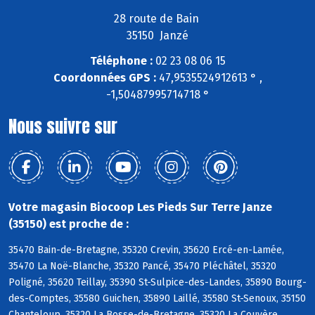
28 route de Bain
35150 Janzé
Téléphone :
02 23 08 06 15
Coordonnées GPS :
47,9535524912613 ° ,
-1,50487995714718 °
Nous suivre sur
Votre magasin Biocoop Les Pieds Sur Terre Janze
(35150) est proche de :
35470 Bain-de-Bretagne, 35320 Crevin, 35620 Ercé-en-Lamée,
35470 La Noë-Blanche, 35320 Pancé, 35470 Pléchâtel, 35320
Poligné, 35620 Teillay, 35390 St-Sulpice-des-Landes, 35890 Bourg-
des-Comptes, 35580 Guichen, 35890 Laillé, 35580 St-Senoux, 35150
Chanteloup, 35320 La Bosse-de-Bretagne, 35320 La Couyère,