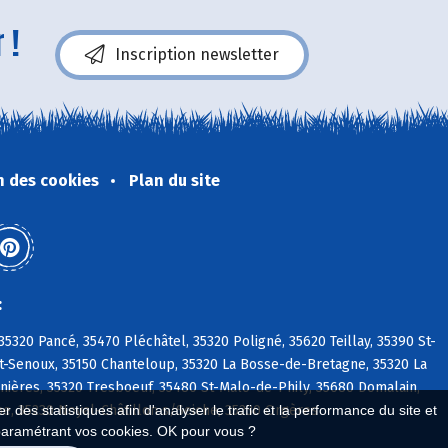
 !
Inscription newsletter
n des cookies
Plan du site
:
320 Pancé, 35470 Pléchâtel, 35320 Poligné, 35620 Teillay, 35390 St-
t-Senoux, 35150 Chanteloup, 35320 La Bosse-de-Bretagne, 35320 La
lnières, 35320 Tresboeuf, 35480 St-Malo-de-Phily, 35680 Domalain,
ne, 35230 Noyal-Châtillon s/Seiche, 35230 Orgères
 des statistiques afin d'analyser le trafic et la performance du site et
paramétrant vos cookies. OK pour vous ?