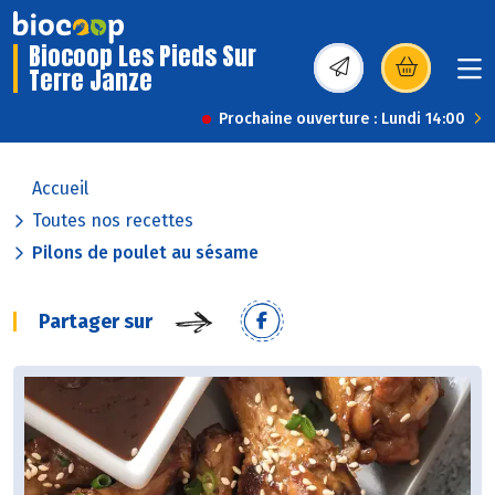
Biocoop Les Pieds Sur
Terre Janze
(s’ouvre dans une nou
Prochaine ouverture : Lundi 14:00
Accueil
Toutes nos recettes
Pilons de poulet au sésame
Partager sur