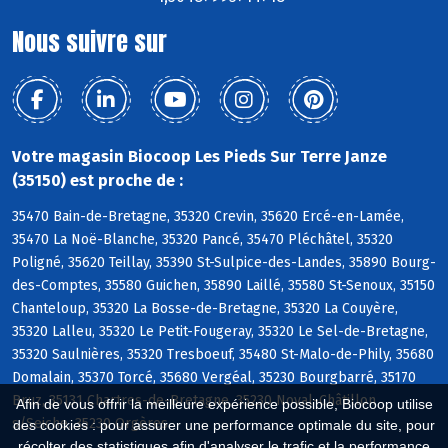
Nous suivre sur
Votre magasin Biocoop Les Pieds Sur Terre Janze
(35150) est proche de :
35470 Bain-de-Bretagne, 35320 Crevin, 35620 Ercé-en-Lamée,
35470 La Noë-Blanche, 35320 Pancé, 35470 Pléchâtel, 35320
Poligné, 35620 Teillay, 35390 St-Sulpice-des-Landes, 35890 Bourg-
des-Comptes, 35580 Guichen, 35890 Laillé, 35580 St-Senoux, 35150
Chanteloup, 35320 La Bosse-de-Bretagne, 35320 La Couyère,
35320 Lalleu, 35320 Le Petit-Fougeray, 35320 Le Sel-de-Bretagne,
35320 Saulnières, 35320 Tresboeuf, 35480 St-Malo-de-Phily, 35680
Domalain, 35370 Torcé, 35680 Vergéal, 35230 Bourgbarré, 35170
Bruz, 35131 Chartres-de-Bretagne, 35230 Noyal-Châtillon
Afin de vous offrir la meilleure expérience possible, Biocoop utilise
s/Seiche, 35230 Orgères
des cookies : pour assurer une performance optimale du site, pour
récolter des statistiques afin d'analyser le trafic et la performance