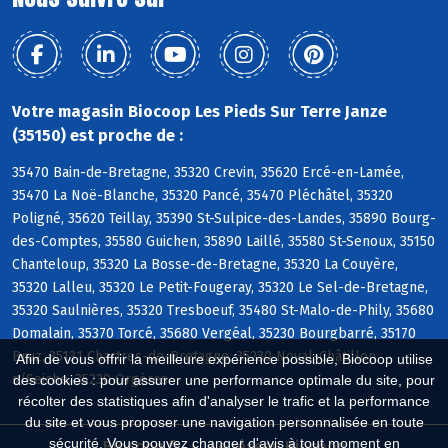
Votre magasin Biocoop Les Pieds Sur Terre Janze
(35150) est proche de :
35470 Bain-de-Bretagne, 35320 Crevin, 35620 Ercé-en-Lamée,
35470 La Noë-Blanche, 35320 Pancé, 35470 Pléchâtel, 35320
Poligné, 35620 Teillay, 35390 St-Sulpice-des-Landes, 35890 Bourg-
des-Comptes, 35580 Guichen, 35890 Laillé, 35580 St-Senoux, 35150
Chanteloup, 35320 La Bosse-de-Bretagne, 35320 La Couyère,
35320 Lalleu, 35320 Le Petit-Fougeray, 35320 Le Sel-de-Bretagne,
35320 Saulnières, 35320 Tresboeuf, 35480 St-Malo-de-Phily, 35680
Domalain, 35370 Torcé, 35680 Vergéal, 35230 Bourgbarré, 35170
Bruz, 35131 Chartres-de-Bretagne, 35230 Noyal-Châtillon
Afin de vous offrir la meilleure expérience possible, Biocoop utilise
s/Seiche, 35230 Orgères
des cookies : pour assurer une performance optimale du site, pour
récolter des statistiques afin d'analyser le trafic et la performance
du site et vous proposer une navigation personnalisée en toute
sécurité. Vous pouvez changer d'avis à tout moment en
Biocoop.fr
Le réseau Biocoop