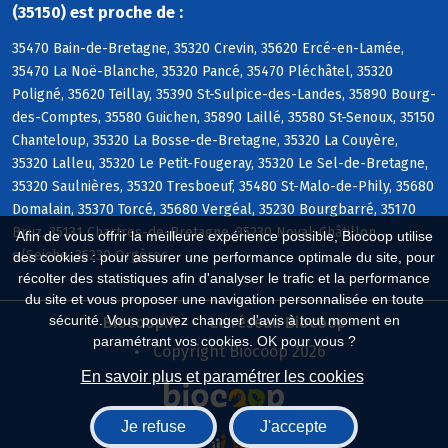
(35150) est proche de :
35470 Bain-de-Bretagne, 35320 Crevin, 35620 Ercé-en-Lamée,
35470 La Noë-Blanche, 35320 Pancé, 35470 Pléchâtel, 35320
Poligné, 35620 Teillay, 35390 St-Sulpice-des-Landes, 35890 Bourg-
des-Comptes, 35580 Guichen, 35890 Laillé, 35580 St-Senoux, 35150
Chanteloup, 35320 La Bosse-de-Bretagne, 35320 La Couyère,
35320 Lalleu, 35320 Le Petit-Fougeray, 35320 Le Sel-de-Bretagne,
35320 Saulnières, 35320 Tresboeuf, 35480 St-Malo-de-Phily, 35680
Domalain, 35370 Torcé, 35680 Vergéal, 35230 Bourgbarré, 35170
Bruz, 35131 Chartres-de-Bretagne, 35230 Noyal-Châtillon
Afin de vous offrir la meilleure expérience possible, Biocoop utilise
s/Seiche, 35230 Orgères
des cookies : pour assurer une performance optimale du site, pour
récolter des statistiques afin d'analyser le trafic et la performance
du site et vous proposer une navigation personnalisée en toute
sécurité. Vous pouvez changer d'avis à tout moment en
Biocoop.fr
Le réseau Biocoop
paramétrant vos cookies. OK pour vous ?
Copyright Biocoop 2026
En savoir plus et paramétrer les cookies
Je refuse
J'accepte
Réalisé par