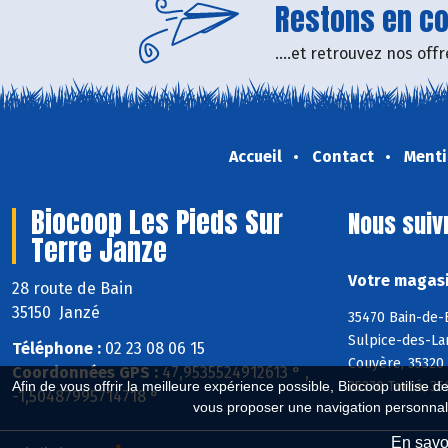
Restons en con
....et retrouvez nos of
Accueil
Contact
Menti
Biocoop Les Pieds Sur
Nous suiv
Terre Janze
Votre magasi
28 route de Bain
35150 Janzé
35470 Bain-de-B
Sulpice-des-La
Téléphone :
02 23 08 06 15
Couyère, 35320 
Coordonnées GPS :
47,9535524912613 ° ,
35370 Torcé, 35
Afin de vous offrir la meilleure expérience possible, Biocoop utilise d
-1,50487995714718 °
vous proposer une navigation personnal
En savoi