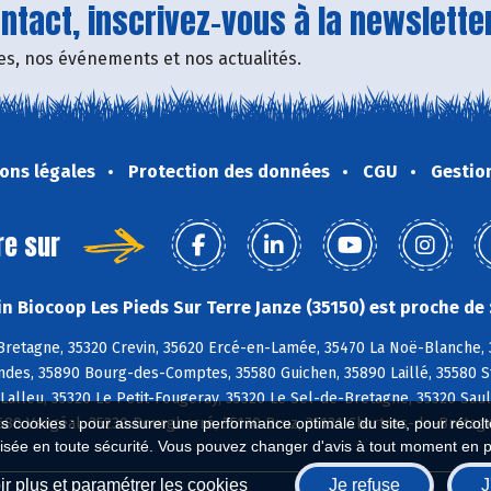
tact, inscrivez-vous à la newsletter
fres, nos événements et nos actualités.
ons légales
Protection des données
CGU
Gestio
re sur
n Biocoop Les Pieds Sur Terre Janze (35150) est proche de 
retagne, 35320 Crevin, 35620 Ercé-en-Lamée, 35470 La Noë-Blanche, 35
ndes, 35890 Bourg-des-Comptes, 35580 Guichen, 35890 Laillé, 35580 S
Lalleu, 35320 Le Petit-Fougeray, 35320 Le Sel-de-Bretagne, 35320 Sau
680 Vergéal, 35230 Bourgbarré, 35170 Bruz, 35131 Chartres-de-Bretag
es cookies : pour assurer une performance optimale du site, pour récolter
isée en toute sécurité. Vous pouvez changer d'avis à tout moment en 
r plus et paramétrer les cookies
Je refuse
J