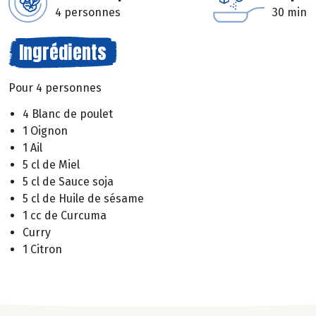
4 personnes
30 min
Ingrédients
Pour 4 personnes
4 Blanc de poulet
1 Oignon
1 Ail
5 cl de Miel
5 cl de Sauce soja
5 cl de Huile de sésame
1 cc de Curcuma
Curry
1 Citron