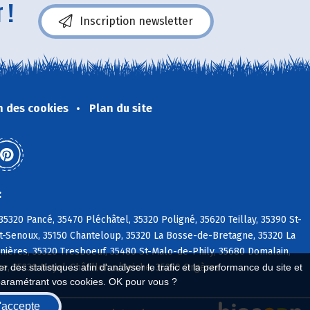
 !
Inscription newsletter
n des cookies
Plan du site
:
320 Pancé, 35470 Pléchâtel, 35320 Poligné, 35620 Teillay, 35390 St-
t-Senoux, 35150 Chanteloup, 35320 La Bosse-de-Bretagne, 35320 La
lnières, 35320 Tresboeuf, 35480 St-Malo-de-Phily, 35680 Domalain,
ne, 35230 Noyal-Châtillon s/Seiche, 35230 Orgères
 des statistiques afin d'analyser le trafic et la performance du site et
paramétrant vos cookies. OK pour vous ?
'accepte