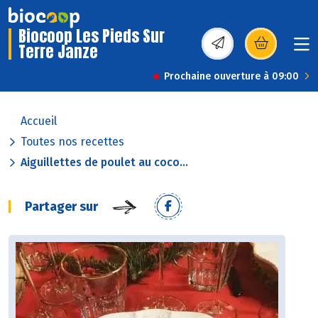
Biocoop Les Pieds Sur
Terre Janze
(s’ouvre dans une nou
Prochaine ouverture à 09:00
Accueil
Toutes nos recettes
Aiguillettes de poulet au coco...
Partager sur