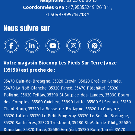
Téléphone :
02 23 08 06 15
Coordonnées GPS :
47,9535524912613 ° ,
-1,50487995714718 °
Nous suivre sur
Votre magasin Biocoop Les Pieds Sur Terre Janze
(35150) est proche de :
35470 Bain-de-Bretagne, 35320 Crevin, 35620 Ercé-en-Lamée,
35470 La Noë-Blanche, 35320 Pancé, 35470 Pléchâtel, 35320
Poligné, 35620 Teillay, 35390 St-Sulpice-des-Landes, 35890 Bourg-
des-Comptes, 35580 Guichen, 35890 Laillé, 35580 St-Senoux, 35150
Chanteloup, 35320 La Bosse-de-Bretagne, 35320 La Couyère,
35320 Lalleu, 35320 Le Petit-Fougeray, 35320 Le Sel-de-Bretagne,
35320 Saulnières, 35320 Tresboeuf, 35480 St-Malo-de-Phily, 35680
Domalain, 35370 Torcé, 35680 Vergéal, 35230 Bourgbarré, 35170