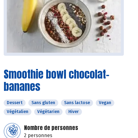
Smoothie bowl chocolat-
bananes
Dessert
Sans gluten
Sans lactose
Vegan
Végétalien
Végétarien
Hiver
Nombre de personnes
2 personnes