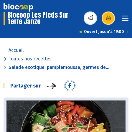
Biocoop Les Pieds Sur
Terre Janze
(s’ouvre dans une nou
Ouvert jusqu'à 19:00
Accueil
Toutes nos recettes
Salade exotique, pamplemousse, germes de...
Partager sur