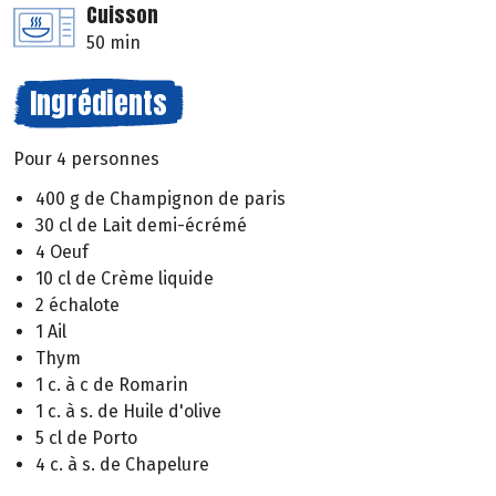
Cuisson
50 min
Ingrédients
Pour 4 personnes
400 g de Champignon de paris
30 cl de Lait demi-écrémé
4 Oeuf
10 cl de Crème liquide
2 échalote
1 Ail
Thym
1 c. à c de Romarin
1 c. à s. de Huile d'olive
5 cl de Porto
4 c. à s. de Chapelure