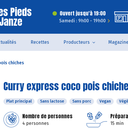
es Pieds
Ouvert jusqu'à 19:00
 Janze
Samedi : 9h00 - 19h00
tualités
Recettes
Producteurs
Magazin
pois chiches
Curry express coco pois chich
Plat principal
Sans lactose
Sans porc
Vegan
Végé
Nombre de personnes
Prépara
4 personnes
15 min