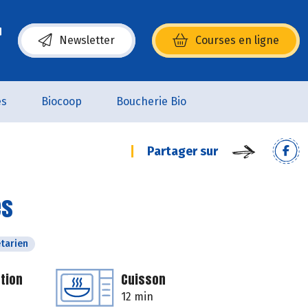
Newsletter
Courses en ligne
(s’ouvre dans une nouvelle fenêtre)
es
Biocoop
Boucherie Bio
Partager sur
es
tarien
tion
Cuisson
12 min