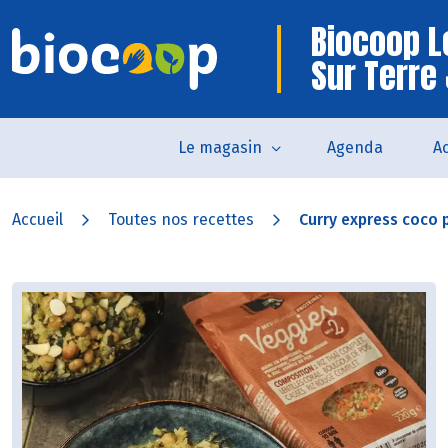
Biocoop L
Sur Terre
Le magasin
Agenda
Ac
Accueil
Toutes nos recettes
Curry express coco 