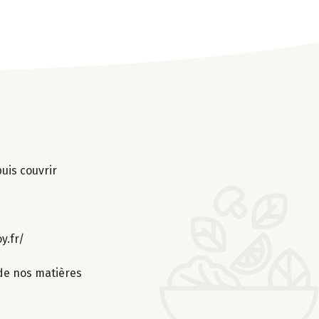
uis couvrir
y.fr/
 de nos matières