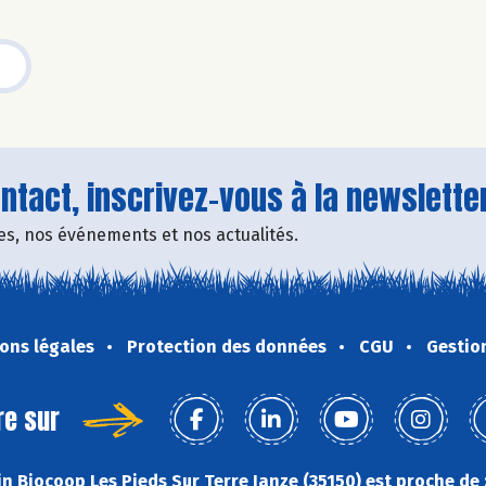
tact, inscrivez-vous à la newsletter
fres, nos événements et nos actualités.
ons légales
Protection des données
CGU
Gestio
re sur
n Biocoop Les Pieds Sur Terre Janze (35150) est proche de 