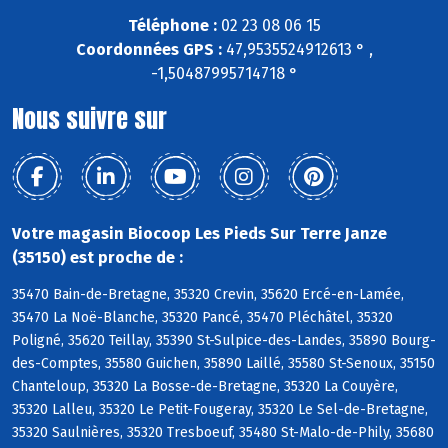
Téléphone :
02 23 08 06 15
Coordonnées GPS :
47,9535524912613 ° ,
-1,50487995714718 °
Nous suivre sur
Votre magasin Biocoop Les Pieds Sur Terre Janze
(35150) est proche de :
35470 Bain-de-Bretagne, 35320 Crevin, 35620 Ercé-en-Lamée,
35470 La Noë-Blanche, 35320 Pancé, 35470 Pléchâtel, 35320
Poligné, 35620 Teillay, 35390 St-Sulpice-des-Landes, 35890 Bourg-
des-Comptes, 35580 Guichen, 35890 Laillé, 35580 St-Senoux, 35150
Chanteloup, 35320 La Bosse-de-Bretagne, 35320 La Couyère,
35320 Lalleu, 35320 Le Petit-Fougeray, 35320 Le Sel-de-Bretagne,
35320 Saulnières, 35320 Tresboeuf, 35480 St-Malo-de-Phily, 35680