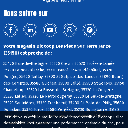
-1,50487995714718 °
Nous suivre sur
Votre magasin Biocoop Les Pieds Sur Terre Janze
(35150) est proche de :
35470 Bain-de-Bretagne, 35320 Crevin, 35620 Ercé-en-Lamée,
35470 La Noë-Blanche, 35320 Pancé, 35470 Pléchâtel, 35320
Poligné, 35620 Teillay, 35390 St-Sulpice-des-Landes, 35890 Bourg-
des-Comptes, 35580 Guichen, 35890 Laillé, 35580 St-Senoux, 35150
Chanteloup, 35320 La Bosse-de-Bretagne, 35320 La Couyère,
35320 Lalleu, 35320 Le Petit-Fougeray, 35320 Le Sel-de-Bretagne,
35320 Saulnières, 35320 Tresboeuf, 35480 St-Malo-de-Phily, 35680
Domalain, 35370 Torcé, 35680 Vergéal, 35230 Bourgbarré, 35170
Bruz, 35131 Chartres-de-Bretagne, 35230 Noyal-Châtillon
Afin de vous offrir la meilleure expérience possible, Biocoop utilise
s/Seiche, 35230 Orgères
des cookies : pour assurer une performance optimale du site, pour