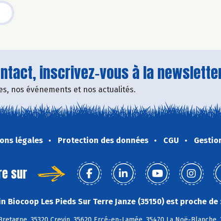
tact, inscrivez-vous à la newsletter
fres, nos événements et nos actualités.
ons légales
Protection des données
CGU
Gestio
re sur
n Biocoop Les Pieds Sur Terre Janze (35150) est proche de 
retagne, 35320 Crevin, 35620 Ercé-en-Lamée, 35470 La Noë-Blanche, 35