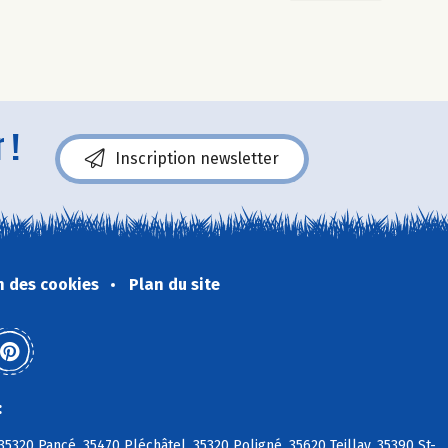
 !
Inscription newsletter
n des cookies
Plan du site
:
320 Pancé, 35470 Pléchâtel, 35320 Poligné, 35620 Teillay, 35390 St-