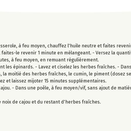
serole, à feu moyen, chauffez l'huile neutre et faites reveni
t faites-le revenir 1 minute en mélangeant. - Versez la quant
nutes, à feu moyen, en remuant régulièrement.
 les épinards. - Lavez et ciselez les herbes fraîches. - Dans
ds, la moitié des herbes fraîches, le cumin, le piment (dosez sel
angez et laissez mijoter 15 minutes supplémentaires.
jou. - Dans une poêle, à feu moyen/vif, sans ajout de matièr
noix de cajou et du restant d'herbes fraîches.