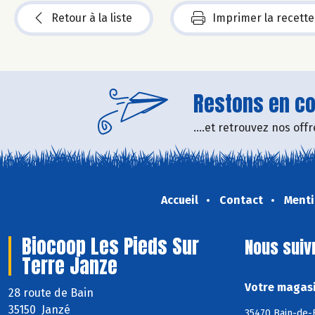
Retour à la liste
Imprimer la recette
Restons en con
....et retrouvez nos of
Accueil
Contact
Menti
Biocoop Les Pieds Sur
Nous suiv
Terre Janze
Votre magasi
28 route de Bain
35150 Janzé
35470 Bain-de-B