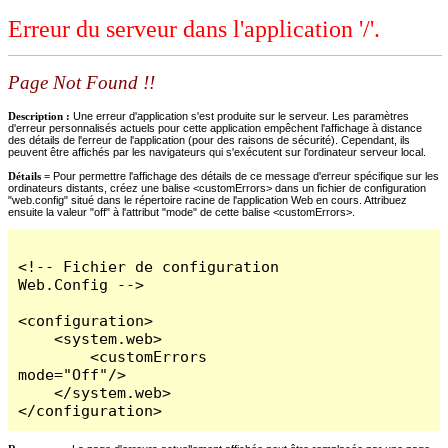
Erreur du serveur dans l'application '/'.
Page Not Found !!
Description :
Une erreur d'application s'est produite sur le serveur. Les paramètres
d'erreur personnalisés actuels pour cette application empêchent l'affichage à distance
des détails de l'erreur de l'application (pour des raisons de sécurité). Cependant, ils
peuvent être affichés par les navigateurs qui s'exécutent sur l'ordinateur serveur local.
Détails =
Pour permettre l'affichage des détails de ce message d'erreur spécifique sur les
ordinateurs distants, créez une balise <customErrors> dans un fichier de configuration
"web.config" situé dans le répertoire racine de l'application Web en cours. Attribuez
ensuite la valeur "off" à l'attribut "mode" de cette balise <customErrors>.
<!-- Fichier de configuration 
Web.Config -->

<configuration>

    <system.web>

        <customErrors 
mode="Off"/>

    </system.web>

</configuration>