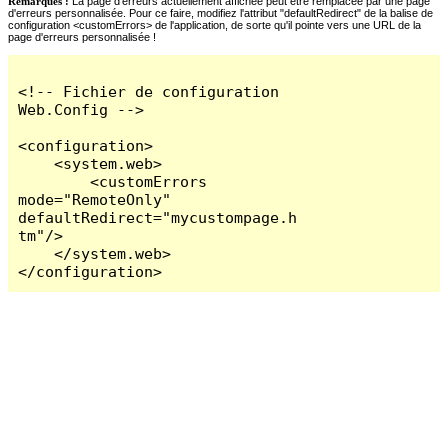
Remarques :
La page d'erreurs actuellement affichée peut être remplacée par une page
d'erreurs personnalisée. Pour ce faire, modifiez l'attribut "defaultRedirect" de la balise de
configuration <customErrors> de l'application, de sorte qu'il pointe vers une URL de la
page d'erreurs personnalisée !
<!-- Fichier de configuration 
Web.Config -->

<configuration>

    <system.web>

        <customErrors 
mode="RemoteOnly" 
defaultRedirect="mycustompage.h
tm"/>

    </system.web>

</configuration>