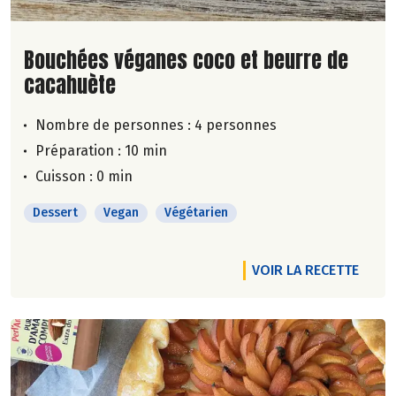
Lire la suite de la recette
Bouchées véganes coco et beurre de
cacahuète
Nombre de personnes :
4 personnes
Préparation : 10 min
Cuisson : 0 min
Dessert
Vegan
Végétarien
VOIR LA RECETTE