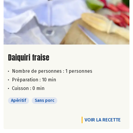
Lire la suite de la recette
Daiquiri fraise
Nombre de personnes :
1 personnes
Préparation : 10 min
Cuisson : 0 min
Apéritif
Sans porc
VOIR LA RECETTE