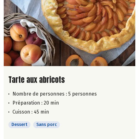
Lire la suite de la recette
Tarte aux abricots
Nombre de personnes :
5 personnes
Préparation : 20 min
Cuisson : 45 min
Dessert
Sans porc