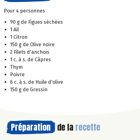
Pour 4 personnes
90 g de Figues séchées
1 Ail
1 Citron
150 g de Olive noire
2 Filets d'anchois
1 c. à s. de Câpres
Thym
Poivre
6 c. à s. de Huile d'olive
150 g de Gressin
Préparation
de la
recette