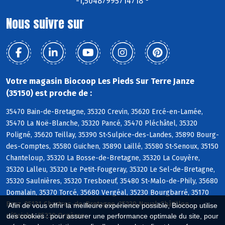
-1,50487995714718 °
Nous suivre sur
Votre magasin Biocoop Les Pieds Sur Terre Janze
(35150) est proche de :
35470 Bain-de-Bretagne, 35320 Crevin, 35620 Ercé-en-Lamée,
35470 La Noë-Blanche, 35320 Pancé, 35470 Pléchâtel, 35320
Poligné, 35620 Teillay, 35390 St-Sulpice-des-Landes, 35890 Bourg-
des-Comptes, 35580 Guichen, 35890 Laillé, 35580 St-Senoux, 35150
Chanteloup, 35320 La Bosse-de-Bretagne, 35320 La Couyère,
35320 Lalleu, 35320 Le Petit-Fougeray, 35320 Le Sel-de-Bretagne,
35320 Saulnières, 35320 Tresboeuf, 35480 St-Malo-de-Phily, 35680
Domalain, 35370 Torcé, 35680 Vergéal, 35230 Bourgbarré, 35170
Bruz, 35131 Chartres-de-Bretagne, 35230 Noyal-Châtillon
Afin de vous offrir la meilleure expérience possible, Biocoop utilise
s/Seiche, 35230 Orgères
des cookies : pour assurer une performance optimale du site, pour