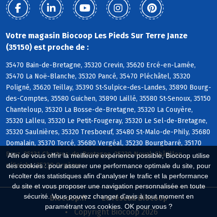
Votre magasin Biocoop Les Pieds Sur Terre Janze
(35150) est proche de :
35470 Bain-de-Bretagne, 35320 Crevin, 35620 Ercé-en-Lamée,
35470 La Noë-Blanche, 35320 Pancé, 35470 Pléchâtel, 35320
Poligné, 35620 Teillay, 35390 St-Sulpice-des-Landes, 35890 Bourg-
des-Comptes, 35580 Guichen, 35890 Laillé, 35580 St-Senoux, 35150
Chanteloup, 35320 La Bosse-de-Bretagne, 35320 La Couyère,
35320 Lalleu, 35320 Le Petit-Fougeray, 35320 Le Sel-de-Bretagne,
35320 Saulnières, 35320 Tresboeuf, 35480 St-Malo-de-Phily, 35680
Domalain, 35370 Torcé, 35680 Vergéal, 35230 Bourgbarré, 35170
Bruz, 35131 Chartres-de-Bretagne, 35230 Noyal-Châtillon
Afin de vous offrir la meilleure expérience possible, Biocoop utilise
s/Seiche, 35230 Orgères
des cookies : pour assurer une performance optimale du site, pour
récolter des statistiques afin d'analyser le trafic et la performance
du site et vous proposer une navigation personnalisée en toute
sécurité. Vous pouvez changer d'avis à tout moment en
Biocoop.fr
Le réseau Biocoop
paramétrant vos cookies. OK pour vous ?
Copyright Biocoop 2026