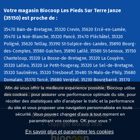
Votre magasin Biocoop Les Pieds Sur Terre Janze
(35150) est proche de :
35470 Bain-de-Bretagne, 35320 Crevin, 35620 Ercé-en-Lamée,
35470 La Noë-Blanche, 35320 Pancé, 35470 Pléchâtel, 35320
Poligné, 35620 Teillay, 35390 St-Sulpice-des-Landes, 35890 Bourg-
des-Comptes, 35580 Guichen, 35890 Laillé, 35580 St-Senoux, 35150
Chanteloup, 35320 La Bosse-de-Bretagne, 35320 La Couyère,
35320 Lalleu, 35320 Le Petit-Fougeray, 35320 Le Sel-de-Bretagne,
35320 Saulnières, 35320 Tresboeuf, 35480 St-Malo-de-Phily, 35680
Domalain, 35370 Torcé, 35680 Vergéal, 35230 Bourgbarré, 35170
Bruz, 35131 Chartres-de-Bretagne, 35230 Noyal-Châtillon
Afin de vous offrir la meilleure expérience possible, Biocoop utilise
s/Seiche, 35230 Orgères
des cookies : pour assurer une performance optimale du site, pour
récolter des statistiques afin d'analyser le trafic et la performance
du site et vous proposer une navigation personnalisée en toute
sécurité. Vous pouvez changer d'avis à tout moment en
Biocoop.fr
Le réseau Biocoop
paramétrant vos cookies. OK pour vous ?
Copyright Biocoop 2026
En savoir plus et paramétrer les cookies